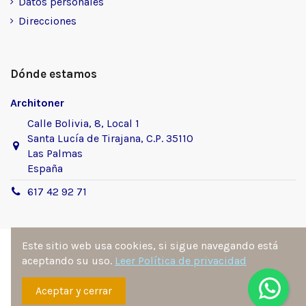
Datos personales
Direcciones
Dónde estamos
Architoner
Calle Bolivia, 8, Local 1
Santa Lucía de Tirajana, C.P. 35110
Las Palmas
España
617 42 92 71
Este sitio web usa cookies, si sigue navegando está
aceptando su uso.
Leer Política de privacidad
Sitio desarrollado y diseñado por
Ángel Manuel
Aceptar y cerrar
Fernández González
. Todos los derechos reservados por