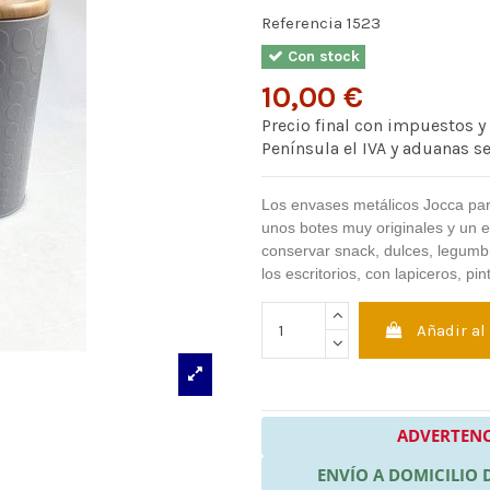
Referencia
1523
Con stock
10,00 €
Precio final con impuestos y
Península el IVA y aduanas s
Los envases metálicos Jocca par
unos botes muy originales y un 
conservar snack, dulces, legumbr
los escritorios, con lapiceros, pin
Añadir al
ADVERTENC
ENVÍO A DOMICILIO