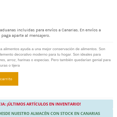
 aduanas incluidas para envíos a Canarias. En envíos a
e paga aparte al mensajero.
a alimentos ayuda a una mejor conservación de alimentos. Son
elemento decorativo moderno para tu hogar. Son ideales para
es, arroz, harinas o especias. Pero también quedarían genial para
turas o tijera
 carrito
IA: ¡ÚLTIMOS ARTÍCULOS EN INVENTARIO!
 DESDE NUESTRO ALMACÉN CON STOCK EN CANARIAS