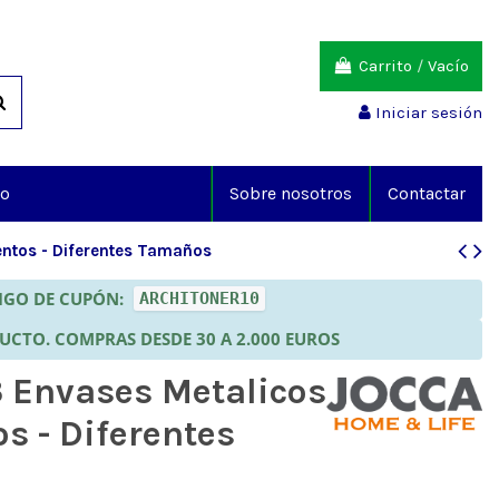
Carrito
/
Vacío
Iniciar sesión
io
Sobre nosotros
Contactar
entos - Diferentes Tamaños
DIGO DE CUPÓN:
ARCHITONER10
DUCTO. COMPRAS DESDE 30 A 2.000 EUROS
3 Envases Metalicos
s - Diferentes