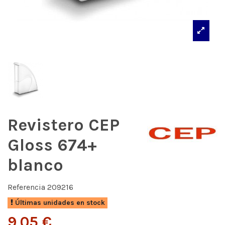
Revistero CEP
Gloss 674+
blanco
Referencia
209216
Últimas unidades en stock
9,05 €