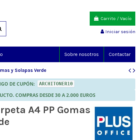
Carrito
/
Vacío
Iniciar sesión
io
Sobre nosotros
Contactar
omas y Solapas Verde
DIGO DE CUPÓN:
ARCHITONER10
DUCTO. COMPRAS DESDE 30 A 2.000 EUROS
arpeta A4 PP Gomas
de