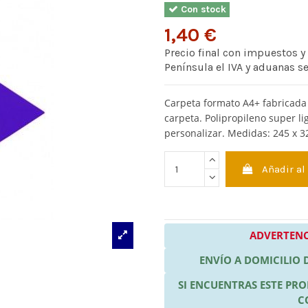
Con stock
1,40 €
Precio final con impuestos y
Península el IVA y aduanas s
Carpeta formato A4+ fabricada 
carpeta. Polipropileno super li
personalizar. Medidas: 245 x 
Añadir al
ADVERTENC
ENVÍO A DOMICILIO
SI ENCUENTRAS ESTE P
C