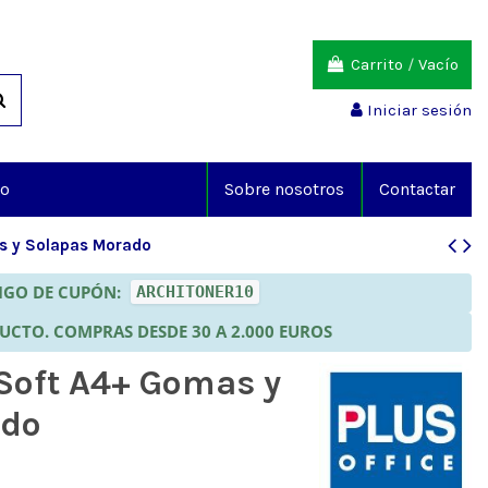
Carrito
/
Vacío
Iniciar sesión
io
Sobre nosotros
Contactar
s y Solapas Morado
DIGO DE CUPÓN:
ARCHITONER10
DUCTO. COMPRAS DESDE 30 A 2.000 EUROS
 Soft A4+ Gomas y
ado