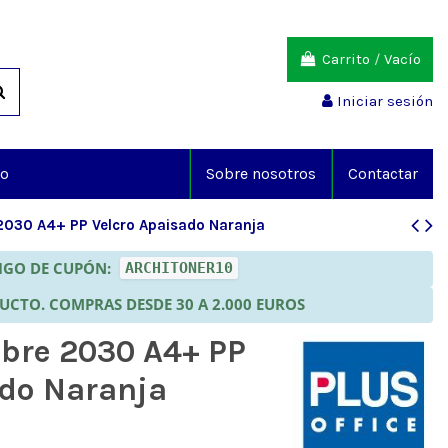
Carrito
/
Vacío
Iniciar sesión
io
Sobre nosotros
Contactar
 2030 A4+ PP Velcro Apaisado Naranja
DIGO DE CUPÓN:
ARCHITONER10
DUCTO. COMPRAS DESDE 30 A 2.000 EUROS
obre 2030 A4+ PP
ado Naranja