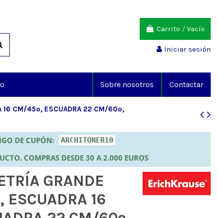
Carrito
/
Vacío
Iniciar sesión
io
Sobre nosotros
Contactar
 16 CM/45º, ESCUADRA 22 CM/60º,
DIGO DE CUPÓN:
ARCHITONER10
DUCTO. COMPRAS DESDE 30 A 2.000 EUROS
ETRÍA GRANDE
, ESCUADRA 16
UADRA 22 CM/60º,