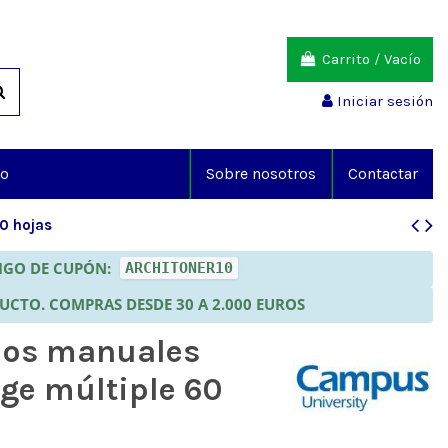
Carrito
/
Vacío
Iniciar sesión
io
Sobre nosotros
Contactar
0 hojas
DIGO DE CUPÓN:
ARCHITONER10
DUCTO. COMPRAS DESDE 30 A 2.000 EUROS
ajos manuales
ge múltiple 60