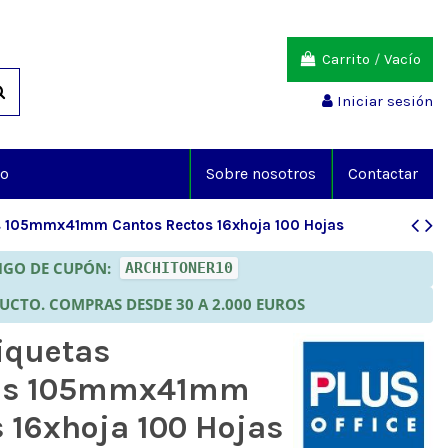
Carrito
/
Vacío
Iniciar sesión
io
Sobre nosotros
Contactar
as 105mmx41mm Cantos Rectos 16xhoja 100 Hojas
DIGO DE CUPÓN:
ARCHITONER10
DUCTO. COMPRAS DESDE 30 A 2.000 EUROS
tiquetas
vas 105mmx41mm
 16xhoja 100 Hojas