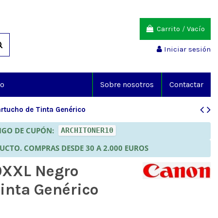
Carrito
/
Vacío
Iniciar sesión
io
Sobre nosotros
Contactar
tucho de Tinta Genérico
DIGO DE CUPÓN:
ARCHITONER10
DUCTO. COMPRAS DESDE 30 A 2.000 EUROS
0XXL Negro
inta Genérico