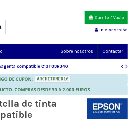
Carrito
/
Vacío
Iniciar sesión
io
Sobre nosotros
Contactar
a magenta compatible C13T03R340
DIGO DE CUPÓN:
ARCHITONER10
DUCTO. COMPRAS DESDE 30 A 2.000 EUROS
ella de tinta
patible