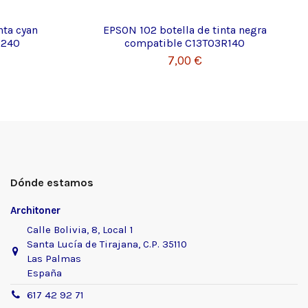
nta cyan
EPSON 102 botella de tinta negra
R240
compatible C13T03R140
7,00 €
Dónde estamos
Architoner
Calle Bolivia, 8, Local 1
Santa Lucía de Tirajana, C.P. 35110
Las Palmas
España
617 42 92 71