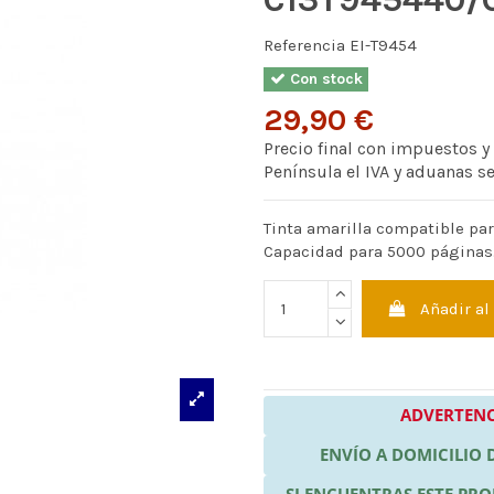
Referencia
EI-T9454
Con stock
29,90 €
Precio final con impuestos y
Península el IVA y aduanas s
Tinta amarilla compatible para
Capacidad para 5000 páginas
Añadir al
ADVERTENC
ENVÍO A DOMICILIO
SI ENCUENTRAS ESTE P