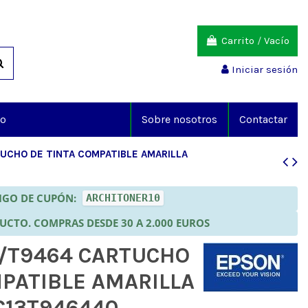
Carrito
/
Vacío
Iniciar sesión
io
Sobre nosotros
Contactar
CHO DE TINTA COMPATIBLE AMARILLA
DIGO DE CUPÓN:
ARCHITONER10
DUCTO. COMPRAS DESDE 30 A 2.000 EUROS
/T9464 CARTUCHO
MPATIBLE AMARILLA
C13T946440