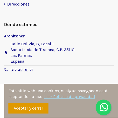
Direcciones
Dónde estamos
Architoner
Calle Bolivia, 8, Local 1
Santa Lucía de Tirajana, C.P. 35110
Las Palmas
España
617 42 92 71
Este sitio web usa cookies, si sigue navegando está
aceptando su uso.
Leer Política de privacidad
Sitio desarrollado y diseñado por
Ángel Manuel
Aceptar y cerrar
Fernández González
. Todos los derechos reservados por
architoner.com