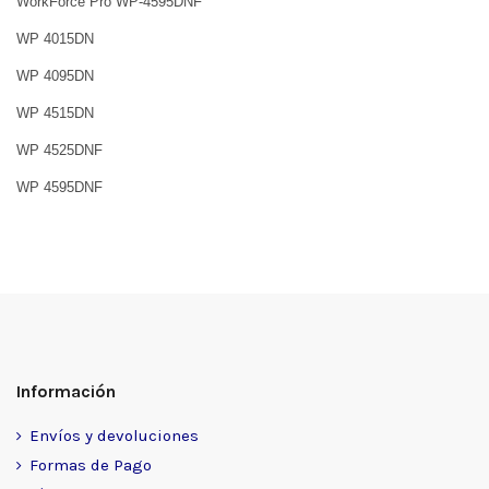
WorkForce Pro WP-4595DNF
WP 4015DN
WP 4095DN
WP 4515DN
WP 4525DNF
WP 4595DNF
Información
Envíos y devoluciones
Formas de Pago