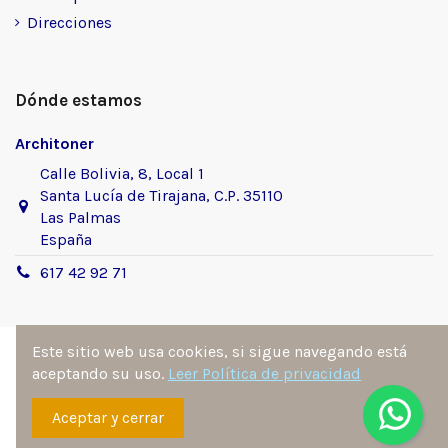
Direcciones
Dónde estamos
Architoner
Calle Bolivia, 8, Local 1
Santa Lucía de Tirajana, C.P. 35110
Las Palmas
España
617 42 92 71
Este sitio web usa cookies, si sigue navegando está
aceptando su uso.
Leer Política de privacidad
Sitio desarrollado y diseñado por
Ángel Manuel
Aceptar y cerrar
Fernández González
. Todos los derechos reservados por
architoner.com