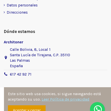
Datos personales
Direcciones
Dónde estamos
Architoner
Calle Bolivia, 8, Local 1
Santa Lucía de Tirajana, C.P. 35110
Las Palmas
España
617 42 92 71
Este sitio web usa cookies, si sigue navegando está
aceptando su uso.
Leer Política de privacidad
Sitio desarrollado y diseñado por
Ángel Manuel
Aceptar y cerrar
Fernández González
. Todos los derechos reservados por