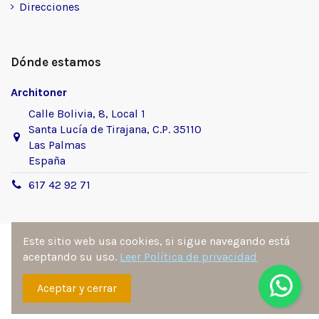
Direcciones
Dónde estamos
Architoner
Calle Bolivia, 8, Local 1
Santa Lucía de Tirajana, C.P. 35110
Las Palmas
España
617 42 92 71
Este sitio web usa cookies, si sigue navegando está
aceptando su uso.
Leer Política de privacidad
Sitio desarrollado y diseñado por
Ángel Manuel
Aceptar y cerrar
Fernández González
. Todos los derechos reservados por
architoner.com