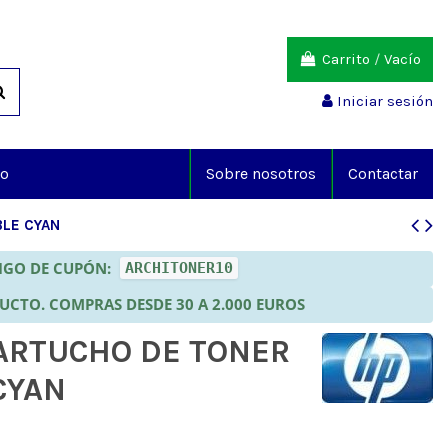
Carrito
/
Vacío
Iniciar sesión
io
Sobre nosotros
Contactar
BLE CYAN
DIGO DE CUPÓN:
ARCHITONER10
DUCTO. COMPRAS DESDE 30 A 2.000 EUROS
CARTUCHO DE TONER
CYAN