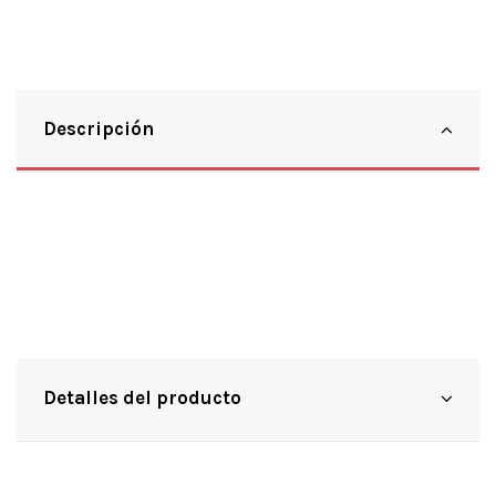
Descripción
LaserJet Pro 400 color MFP M476dn
LaserJet Pro 400 color MFP M476dw
LaserJet Pro 400 color MFP M476nw
Detalles del producto