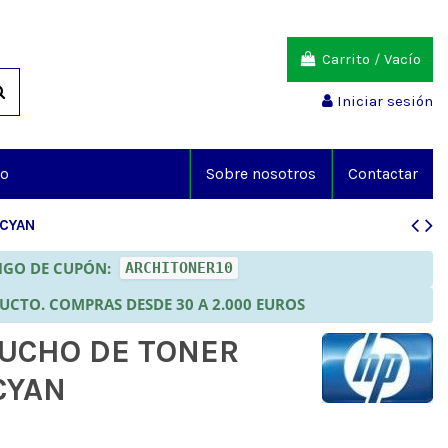
Carrito
/
Vacío
Iniciar sesión
io
Sobre nosotros
Contactar
 CYAN
DIGO DE CUPÓN:
ARCHITONER10
DUCTO. COMPRAS DESDE 30 A 2.000 EUROS
TUCHO DE TONER
CYAN