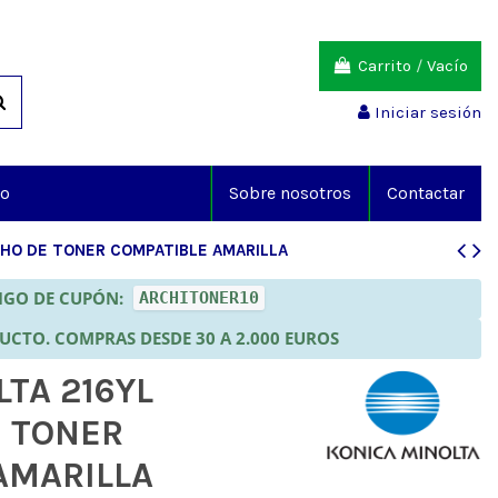
Carrito
/
Vacío
Iniciar sesión
io
Sobre nosotros
Contactar
CHO DE TONER COMPATIBLE AMARILLA
DIGO DE CUPÓN:
ARCHITONER10
DUCTO. COMPRAS DESDE 30 A 2.000 EUROS
TA 216YL
 TONER
AMARILLA