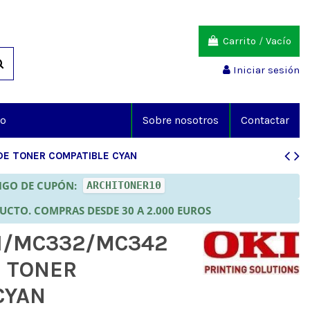
Carrito
/
Vacío
Iniciar sesión
io
Sobre nosotros
Contactar
DE TONER COMPATIBLE CYAN
DIGO DE CUPÓN:
ARCHITONER10
DUCTO. COMPRAS DESDE 30 A 2.000 EUROS
21/MC332/MC342
 TONER
CYAN