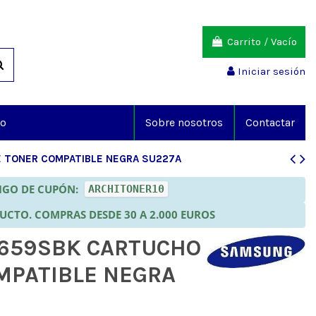
Carrito
/
Vacío
Iniciar sesión
io
Sobre nosotros
Contactar
 TONER COMPATIBLE NEGRA SU227A
DIGO DE CUPÓN:
ARCHITONER10
DUCTO. COMPRAS DESDE 30 A 2.000 EUROS
659SBK CARTUCHO
MPATIBLE NEGRA