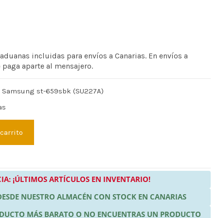
 aduanas incluidas para envíos a Canarias. En envíos a
e paga aparte al mensajero.
e Samsung st-659sbk (SU227A)
as
 carrito
IA: ¡ÚLTIMOS ARTÍCULOS EN INVENTARIO!
 DESDE NUESTRO ALMACÉN CON STOCK EN CANARIAS
RODUCTO MÁS BARATO O NO ENCUENTRAS UN PRODUCTO