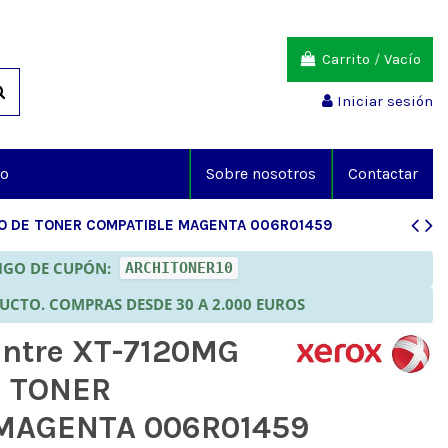
Carrito
/
Vacío
Iniciar sesión
io
Sobre nosotros
Contactar
HO DE TONER COMPATIBLE MAGENTA 006R01459
DIGO DE CUPÓN:
ARCHITONER10
DUCTO. COMPRAS DESDE 30 A 2.000 EUROS
ntre XT-7120MG
 TONER
MAGENTA 006R01459