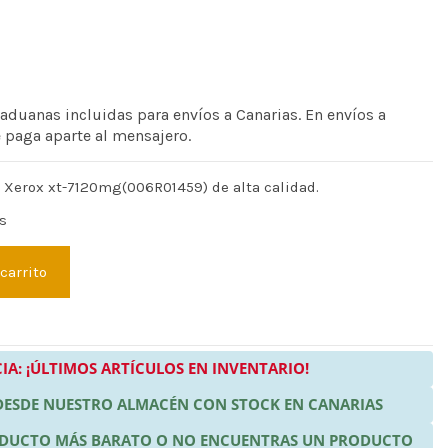
 aduanas incluidas para envíos a Canarias. En envíos a
e paga aparte al mensajero.
 Xerox xt-7120mg(006R01459) de alta calidad.
s
 carrito
IA: ¡ÚLTIMOS ARTÍCULOS EN INVENTARIO!
 DESDE NUESTRO ALMACÉN CON STOCK EN CANARIAS
RODUCTO MÁS BARATO O NO ENCUENTRAS UN PRODUCTO