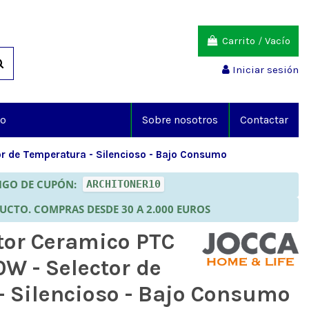
Carrito
/
Vacío
Iniciar sesión
io
Sobre nosotros
Contactar
r de Temperatura - Silencioso - Bajo Consumo
DIGO DE CUPÓN:
ARCHITONER10
DUCTO. COMPRAS DESDE 30 A 2.000 EUROS
tor Ceramico PTC
W - Selector de
- Silencioso - Bajo Consumo