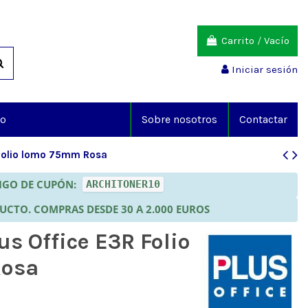
Carrito
/
Vacío
Iniciar sesión
io
Sobre nosotros
Contactar
 Folio lomo 75mm Rosa
DIGO DE CUPÓN:
ARCHITONER10
DUCTO. COMPRAS DESDE 30 A 2.000 EUROS
us Office E3R Folio
osa