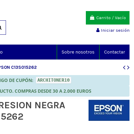
Carrito
/
Vacío
Iniciar sesión
io
Sobre nosotros
Contactar
PSON C13S015262
DIGO DE CUPÓN:
ARCHITONER10
DUCTO. COMPRAS DESDE 30 A 2.000 EUROS
PRESION NEGRA
15262