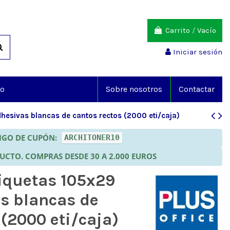
Carrito
/
Vacío
Iniciar sesión
io
Sobre nosotros
Contactar
dhesivas blancas de cantos rectos (2000 eti/caja)
DIGO DE CUPÓN:
ARCHITONER10
DUCTO. COMPRAS DESDE 30 A 2.000 EUROS
tiquetas 105x29
s blancas de
 (2000 eti/caja)