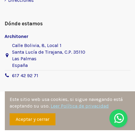
Direcciones
Dónde estamos
Architoner
Calle Bolivia, 8, Local 1
Santa Lucía de Tirajana, C.P. 35110
Las Palmas
España
617 42 92 71
Este sitio web usa cookies, si sigue navegando está
aceptando su uso.
Leer Política de privacidad
Sitio desarrollado y diseñado por
Ángel Manuel
Aceptar y cerrar
Fernández González
. Todos los derechos reservados por
architoner.com