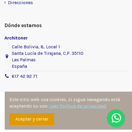
Direcciones
Dónde estamos
Architoner
Calle Bolivia, 8, Local 1
Santa Lucía de Tirajana, C.P. 35110
Las Palmas
España
617 42 92 71
Este sitio web usa cookies, si sigue navegando está
aceptando su uso.
Leer Política de privacidad
Sitio desarrollado y diseñado por
Ángel Manuel
Aceptar y cerrar
Fernández González
. Todos los derechos reservados por
architoner.com