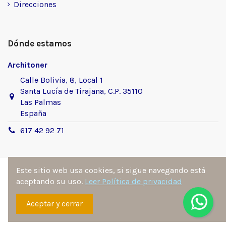
Direcciones
Dónde estamos
Architoner
Calle Bolivia, 8, Local 1
Santa Lucía de Tirajana, C.P. 35110
Las Palmas
España
617 42 92 71
Este sitio web usa cookies, si sigue navegando está
aceptando su uso.
Leer Política de privacidad
Sitio desarrollado y diseñado por
Ángel Manuel
Aceptar y cerrar
Fernández González
. Todos los derechos reservados por
architoner.com