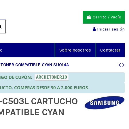
Carrito
/
Vacío
Iniciar sesión
io
Sobre nosotros
Contactar
TONER COMPATIBLE CYAN SU014A
DIGO DE CUPÓN:
ARCHITONER10
DUCTO. COMPRAS DESDE 30 A 2.000 EUROS
-C503L CARTUCHO
MPATIBLE CYAN