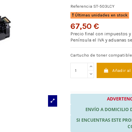
Referencia
ST-503LCY
Últimas unidades en stock
67,50 €
Precio final con impuestos y
Península el IVA y aduanas s
Cartucho de toner compatibl
Añadir al
ADVERTENC
ENVÍO A DOMICILIO
SI ENCUENTRAS ESTE P
C