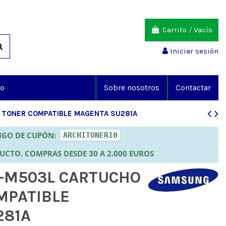
Carrito
/
Vacío
Iniciar sesión
io
Sobre nosotros
Contactar
 TONER COMPATIBLE MAGENTA SU281A
DIGO DE CUPÓN:
ARCHITONER10
DUCTO. COMPRAS DESDE 30 A 2.000 EUROS
-M503L CARTUCHO
MPATIBLE
281A