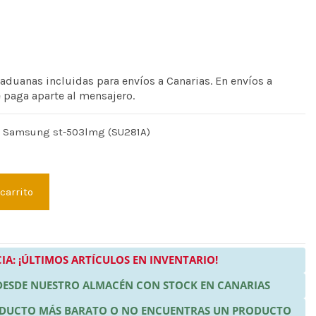
 aduanas incluidas para envíos a Canarias. En envíos a
e paga aparte al mensajero.
e Samsung st-503lmg (SU281A)
 carrito
IA: ¡ÚLTIMOS ARTÍCULOS EN INVENTARIO!
 DESDE NUESTRO ALMACÉN CON STOCK EN CANARIAS
RODUCTO MÁS BARATO O NO ENCUENTRAS UN PRODUCTO