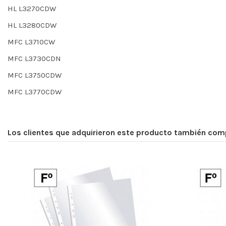
HL L3270CDW
HL L3280CDW
MFC L3710CW
MFC L3730CDN
MFC L3750CDW
MFC L3770CDW
Los clientes que adquirieron este producto también com