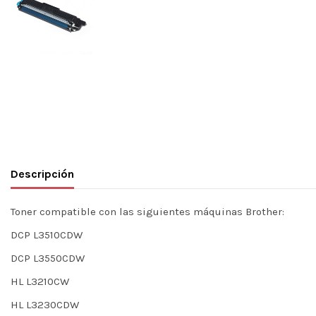
Descripción
Toner compatible con las siguientes máquinas Brother:
DCP L3510CDW
DCP L3550CDW
HL L3210CW
HL L3230CDW